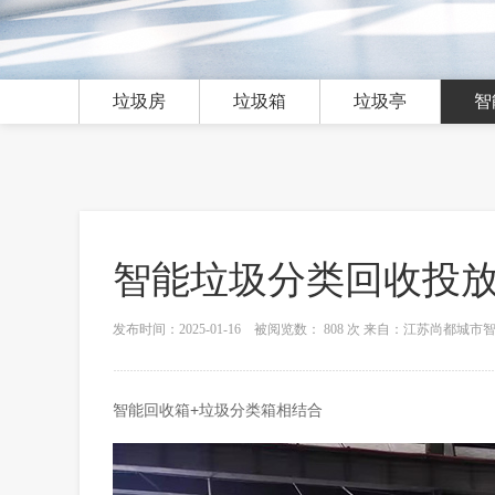
垃圾房
垃圾箱
垃圾亭
智
智能垃圾分类回收投
发布时间：2025-01-16 被阅览数： 808 次 来自：江苏尚都城
智能回收箱+垃圾分类箱相结合