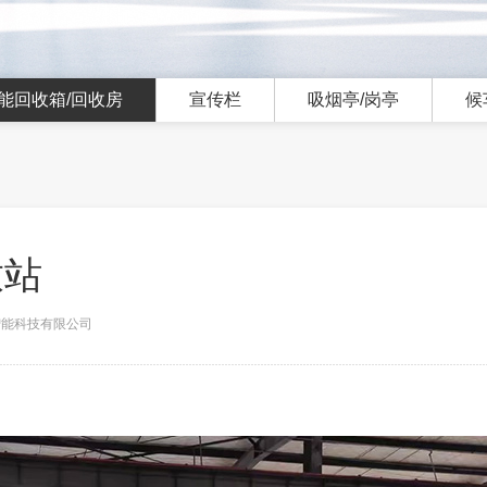
能回收箱/回收房
宣传栏
吸烟亭/岗亭
候
放站
市智能科技有限公司