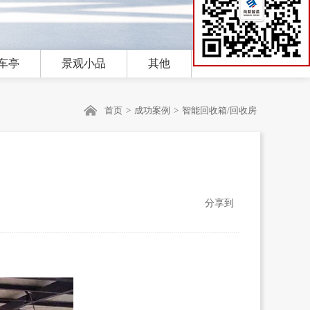
车亭
景观小品
其他
首页
>
成功案例
>
智能回收箱/回收房
分享到