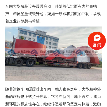
车间大型吊装设备缓缓启动，伴随着低沉而有力的轰鸣
声，精神堡垒缓缓升起，宛如一艘即将启航的巨轮，承载
着企业的梦想与希望。
随着运输车辆缓缓驶出车间，融入夜色之中，大型精神堡
垒的旅程也正式拉开序幕。它将在新的土地上矗立，成为
新环境的标志性存在，继续传递着那份坚定与执着，激励