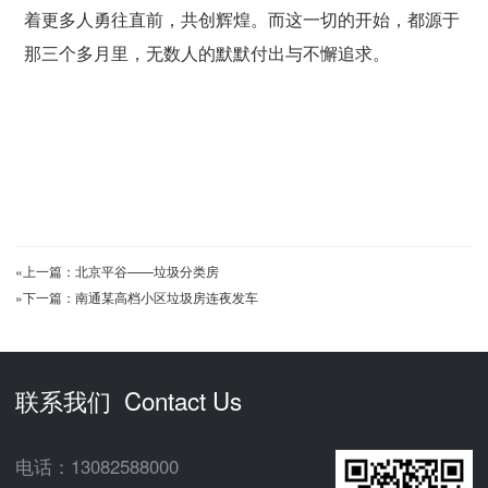
着更多人勇往直前，共创辉煌。而这一切的开始，都源于
那三个多月里，无数人的默默付出与不懈追求。
«上一篇：
北京平谷——垃圾分类房
»下一篇：
南通某高档小区垃圾房连夜发车
联系我们 Contact Us
电话：
13082588000