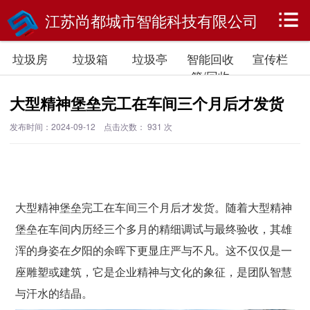
江苏尚都城市智能科技有限公司
垃圾房
垃圾箱
垃圾亭
智能回收
宣传栏
箱/回收
房
大型精神堡垒完工在车间三个月后才发货
发布时间：2024-09-12 点击次数： 931 次
大型精神堡垒完工在车间三个月后才发货。随着大型精神
堡垒在车间内历经三个多月的精细调试与最终验收，其雄
浑的身姿在夕阳的余晖下更显庄严与不凡。这不仅仅是一
座雕塑或建筑，它是企业精神与文化的象征，是团队智慧
与汗水的结晶。